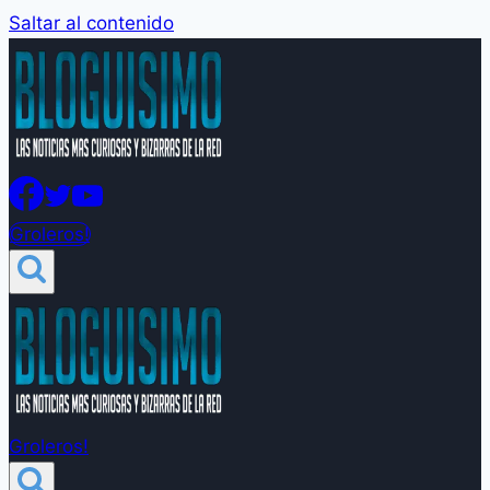
Saltar al contenido
Groleros!
Groleros!