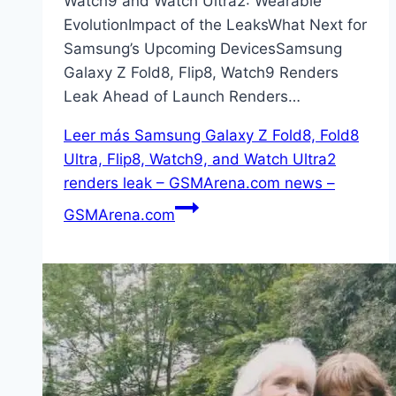
Watch9 and Watch Ultra2: Wearable
EvolutionImpact of the LeaksWhat Next for
Samsung’s Upcoming DevicesSamsung
Galaxy Z Fold8, Flip8, Watch9 Renders
Leak Ahead of Launch Renders…
Leer más
Samsung Galaxy Z Fold8, Fold8
Ultra, Flip8, Watch9, and Watch Ultra2
renders leak – GSMArena.com news –
GSMArena.com