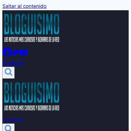
Saltar al contenido
Groleros!
Groleros!