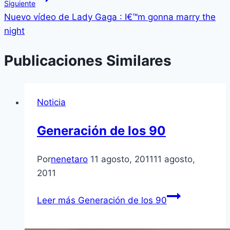
Siguiente
Nuevo ví­deo de Lady Gaga : I€™m gonna marry the
night
Publicaciones Similares
Noticia
Generación de los 90
Por
nenetaro
11 agosto, 2011
11 agosto,
2011
Leer más
Generación de los 90