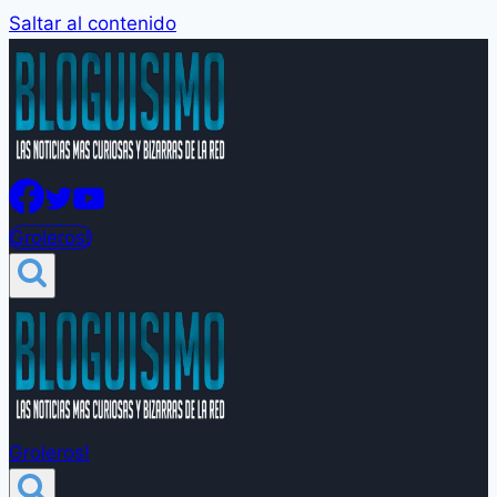
Saltar al contenido
Groleros!
Groleros!