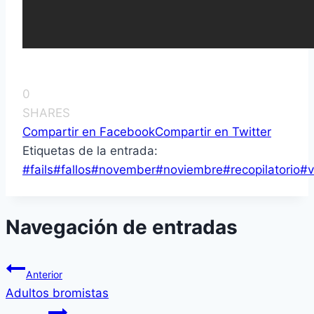
0
SHARES
Compartir en Facebook
Compartir en Twitter
Etiquetas de la entrada:
#
fails
#
fallos
#
november
#
noviembre
#
recopilatorio
#
v
Navegación de entradas
Anterior
Adultos bromistas