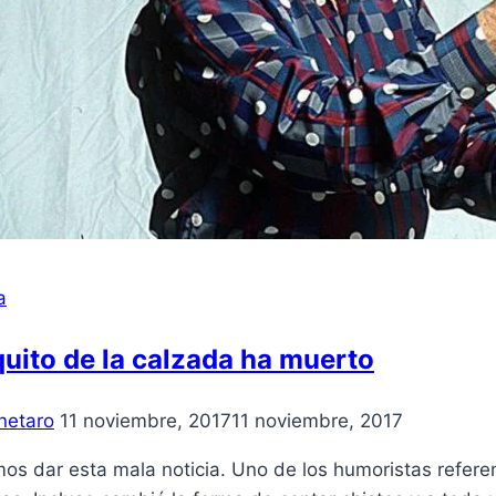
a
uito de la calzada ha muerto
netaro
11 noviembre, 2017
11 noviembre, 2017
os dar esta mala noticia. Uno de los humoristas referen