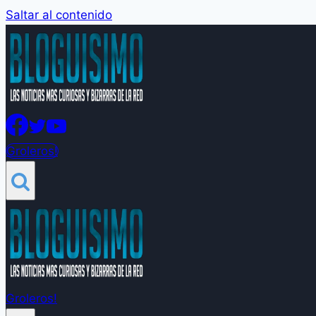
Saltar al contenido
Groleros!
Groleros!