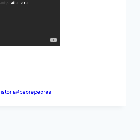
istoria
#
peor
#
peores