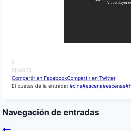
0
SHARES
Compartir en Facebook
Compartir en Twitter
Etiquetas de la entrada:
#
cine
#
escena
#
escenas
#
h
Navegación de entradas