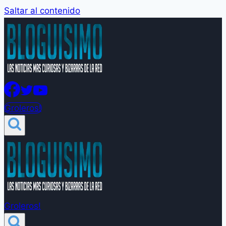
Saltar al contenido
Groleros!
Groleros!