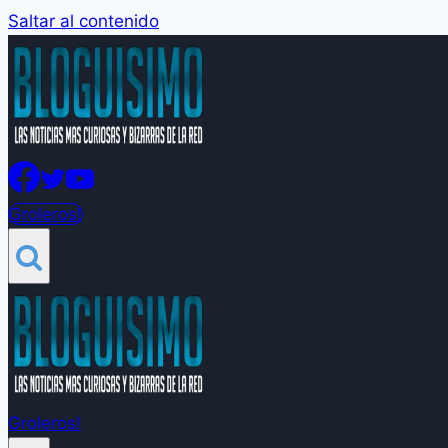
Saltar al contenido
Groleros!
Groleros!