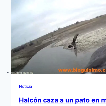
Noticia
Halcón caza a un pato en 