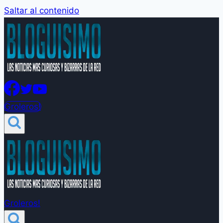
Saltar al contenido
Groleros!
Groleros!