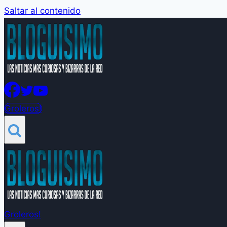
Saltar al contenido
Groleros!
Groleros!