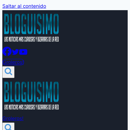
Saltar al contenido
Groleros!
Groleros!