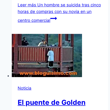
Leer más
Un hombre se suicida tras cinco
horas de compras con su novia en un
centro comercial
Noticia
El puente de Golden