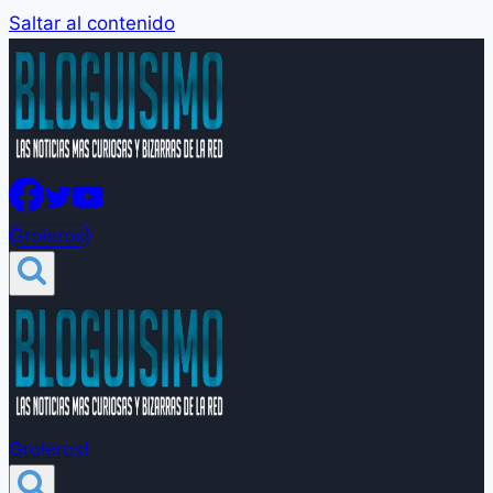
Saltar al contenido
Groleros!
Groleros!