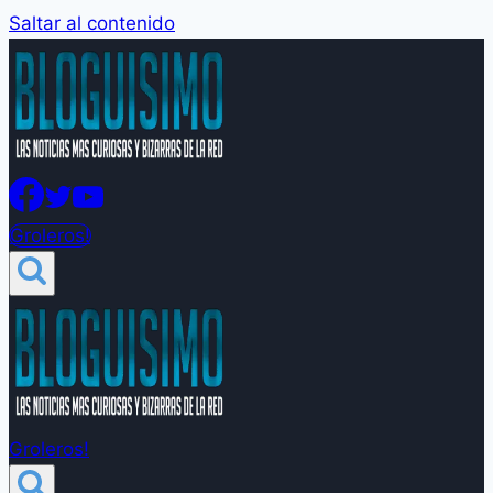
Saltar al contenido
Groleros!
Groleros!