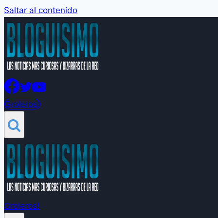
Saltar al contenido
Groleros!
Groleros!