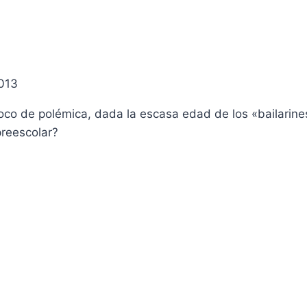
013
oco de polémica, dada la escasa edad de los «bailarines
preescolar?