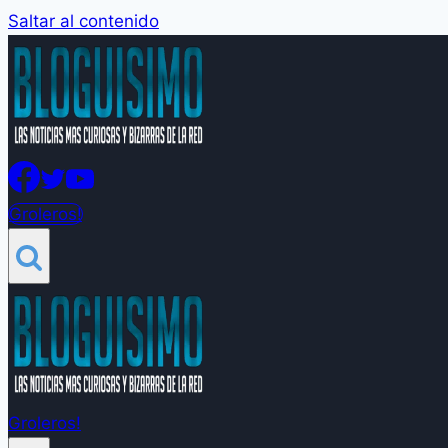
Saltar al contenido
Groleros!
Groleros!