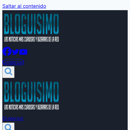
Saltar al contenido
Groleros!
Groleros!