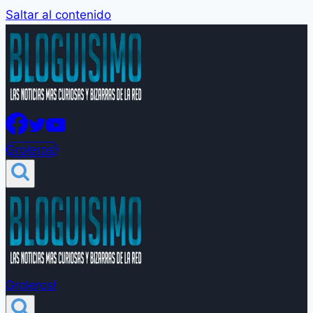
Saltar al contenido
Groleros!
Groleros!