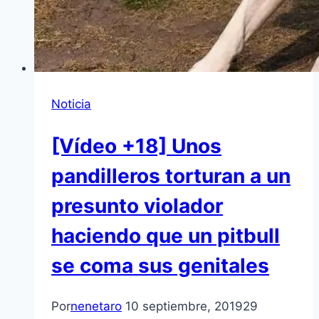
Noticia
[Vídeo +18] Unos
pandilleros torturan a un
presunto violador
haciendo que un pitbull
se coma sus genitales
Por
nenetaro
10 septiembre, 2019
29