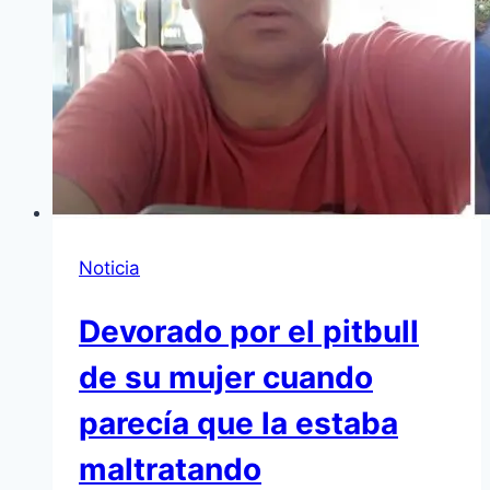
Noticia
Devorado por el pitbull
de su mujer cuando
parecía que la estaba
maltratando