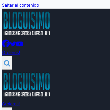
Saltar al contenido
Groleros!
Groleros!