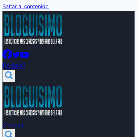
Saltar al contenido
Groleros!
Groleros!