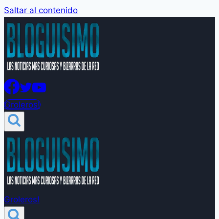
Saltar al contenido
Groleros!
Groleros!