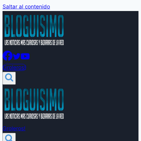
Saltar al contenido
Groleros!
Groleros!