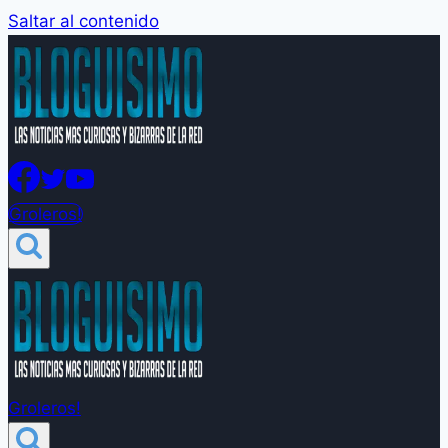
Saltar al contenido
Groleros!
Groleros!