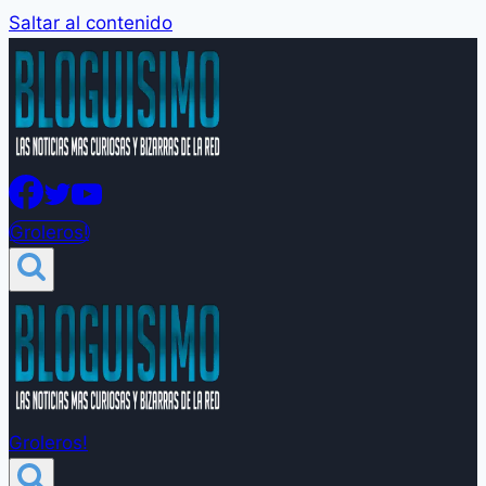
Saltar al contenido
Groleros!
Groleros!