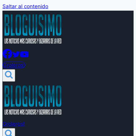
Saltar al contenido
Groleros!
Groleros!