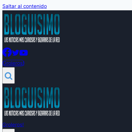
Saltar al contenido
Groleros!
Groleros!