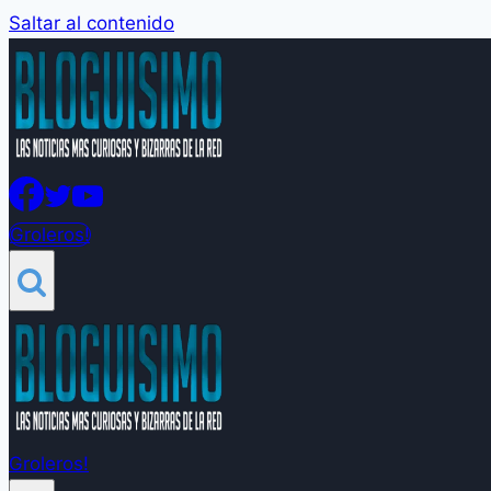
Saltar al contenido
Groleros!
Groleros!