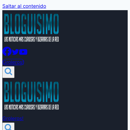
Saltar al contenido
Groleros!
Groleros!