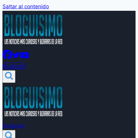
Saltar al contenido
Groleros!
Groleros!