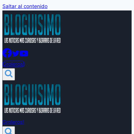
Saltar al contenido
Groleros!
Groleros!