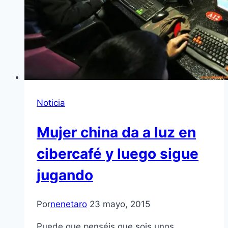
Noticia
Mujer china da a luz en
cibercafé y luego sigue
jugando
Por
nenetaro
23 mayo, 2015
Puede que penséis que sois unos