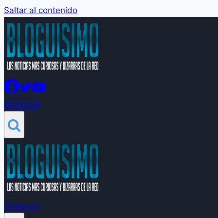
Saltar al contenido
Groleros!
Groleros!