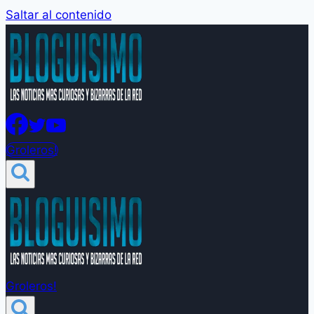
Saltar al contenido
Groleros!
Groleros!