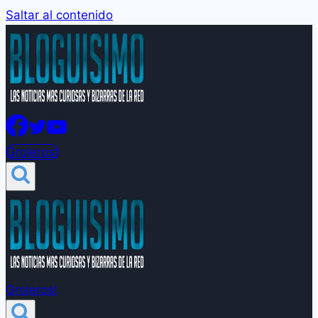
Saltar al contenido
Groleros!
Groleros!