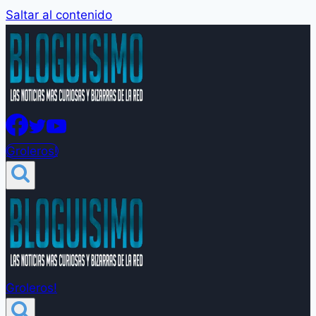
Saltar al contenido
Groleros!
Groleros!