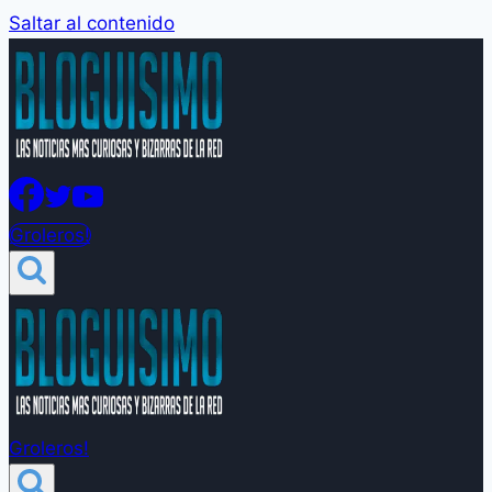
Saltar al contenido
Groleros!
Groleros!