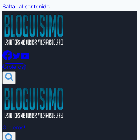
Saltar al contenido
Groleros!
Groleros!