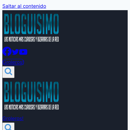
Saltar al contenido
Groleros!
Groleros!