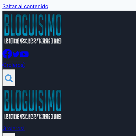
Saltar al contenido
Groleros!
Groleros!