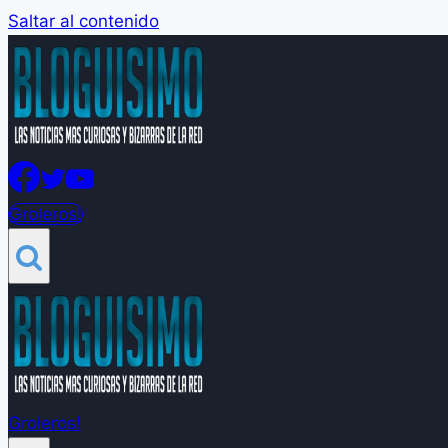
Saltar al contenido
Groleros!
Groleros!