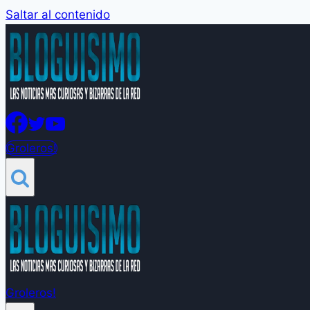
Saltar al contenido
Groleros!
Groleros!