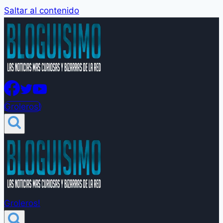
Saltar al contenido
Groleros!
Groleros!