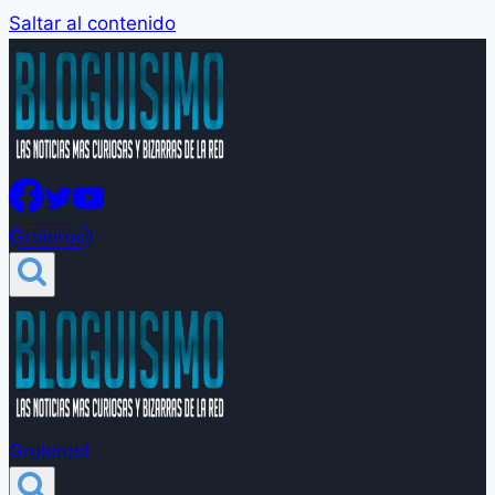
Saltar al contenido
Groleros!
Groleros!