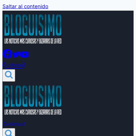
Saltar al contenido
Groleros!
Groleros!