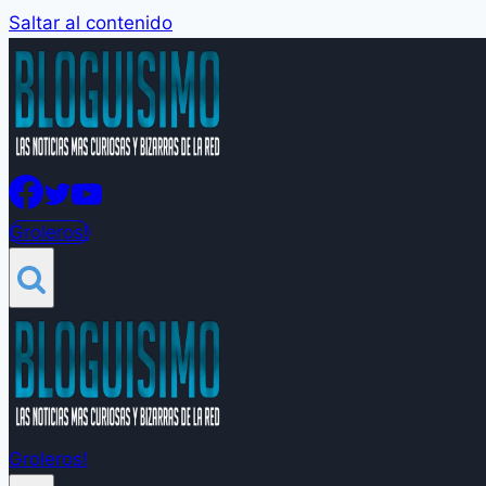
Saltar al contenido
Groleros!
Groleros!