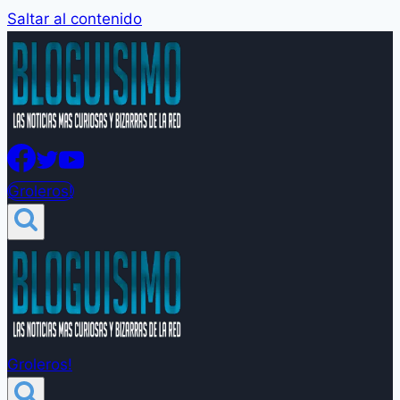
Saltar al contenido
Groleros!
Groleros!