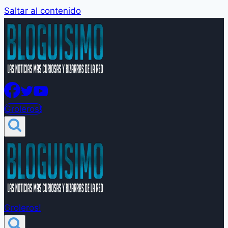
Saltar al contenido
Groleros!
Groleros!