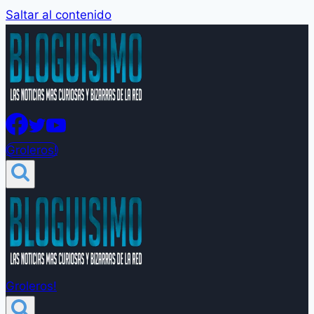
Saltar al contenido
Groleros!
Groleros!