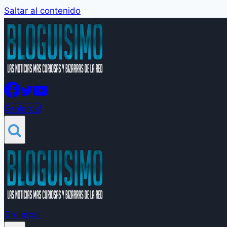
Saltar al contenido
Groleros!
Groleros!