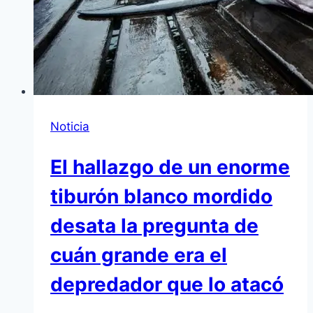
Noticia
El hallazgo de un enorme
tiburón blanco mordido
desata la pregunta de
cuán grande era el
depredador que lo atacó