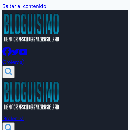
Saltar al contenido
Groleros!
Groleros!