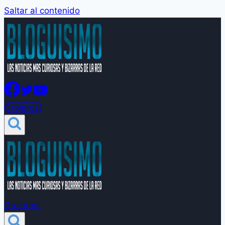
Saltar al contenido
Groleros!
Groleros!