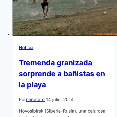
Noticia
Tremenda granizada
sorprende a bañistas en
la playa
Por
nenetaro
14 julio, 2014
Novosibirsk (Siberia-Rusia), una calurosa