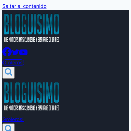
Saltar al contenido
Groleros!
Groleros!