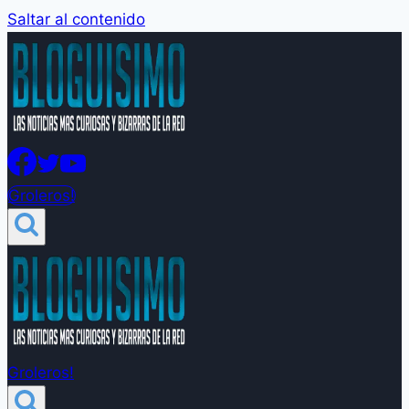
Saltar al contenido
Groleros!
Groleros!