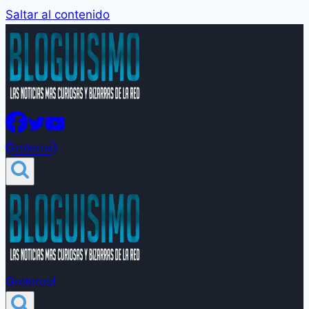
Saltar al contenido
Groleros!
Groleros!